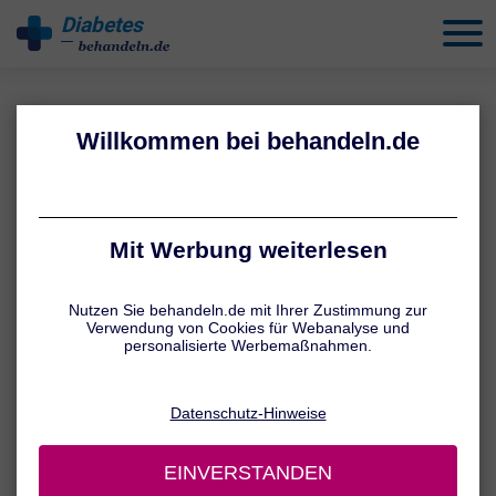
Diabetes
behandeln
SPECIAL
Weltdiabetestag
Der Weltdiabetestag wird seit 1991 jedes Jahr am 14. November
begangen. Er gilt als offizieller Gedenktag der Vereinten Nationen
und steht unter einem jährlich wechselnden Motto. Das Ziel aber ist
immer dasselbe: Es geht um Information, Austausch und
Prävention rund um eine Stoffwechselerkrankung, die weltweit auf
dem Vormarsch ist.
Hier erfahren Sie mehr dazu.