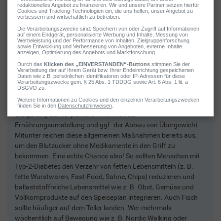
2 / 6
Ernährung & Bewegung:
Basistherapie bei Typ-2-Diabetes
Teil der Basistherapie bei Typ-2-Therapie ist neben der
Steigerung der körperlichen Aktivität die
Ernährungsumstellung und ggf. der Abbau von Übergewicht.
Mitunter reichen diese allgemeinen Maßnahmen bereits aus,
um den Blutzucker ohne Medikamente in den Griff zu
bekommen. Eine echte Chance also! So sollten Menschen mit
Typ-2-Diabetes den Verzehr von fetten Lebensmitteln (z. B.
fette Wurstwaren, Fast-Food, Sahne, Chips) reduzieren und
ballaststoffreiche Lebensmittel wie z. B. Obst, Gemüse und
Vollkornprodukte auf den Speiseplan integrieren. Auch Fisch
sollte häufiger auf dem Teller landen. Wer mehrmals
wöchentlich auf Bewegung wie z. B. Nordic Walking oder