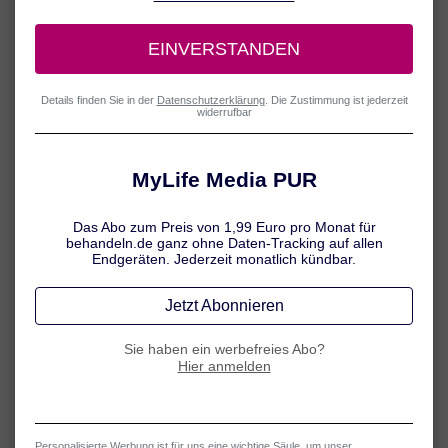
strikter Verbote
Die erste Frage, die vielen Menschen mit Diabetes durch den
Kopf geht ist: Was darf ich noch essen? Beginnt ab sofort ein
Leben voller Verbote? Die gute Nachricht lautet: Spezielle
Diabetiker-Lebensmittel und gnadenlose Tabus müssen nicht
sein. Allerdings sollte der Speiseplan dauerhaft auf eine
ausgewogene Ernährung umgestellt werden. Hier gelten die
Empfehlungen, die auch für Menschen ohne Diabetes
zutreffen: Weniger Fett, mehr Obst und Gemüse, viele
Getreideprodukte, Zucker und Salz nur in Maßen. Eine spezielle
Schulung für Diabetiker erleichtert den Einstieg und hilft, das
nötige Wissen in puncto Ernährung zu erwerben.