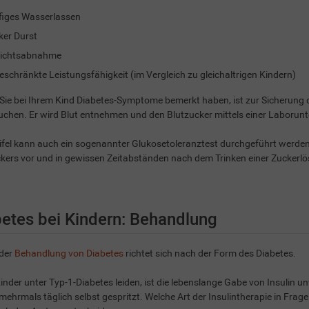
iges Wasserlassen
ker Durst
ichtsabnahme
eschränkte Leistungsfähigkeit (im Vergleich zu gleichaltrigen Kindern)
 Sie bei Ihrem Kind Diabetes-Symptome bemerkt haben, ist zur Sicherung 
chen. Er wird Blut entnehmen und den Blutzucker mittels einer Laboru
fel kann auch ein sogenannter Glukosetoleranztest durchgeführt werden
kers vor und in gewissen Zeitabständen nach dem Trinken einer Zuckerl
etes bei Kindern: Behandlung
 der
Behandlung von Diabetes
richtet sich nach der Form des Diabetes.
nder unter Typ-1-Diabetes leiden, ist die lebenslange Gabe von Insulin un
 mehrmals täglich selbst gespritzt. Welche Art der Insulintherapie in Frag