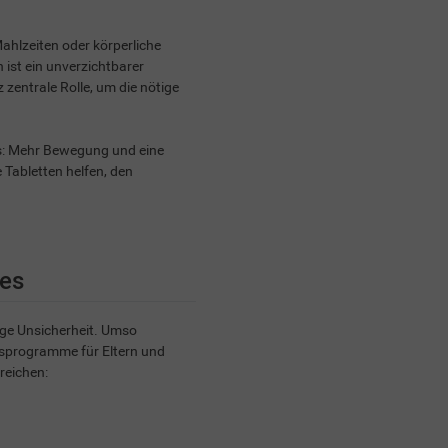
Mahlzeiten oder körperliche
ist ein unverzichtbarer
z zentrale Rolle, um die nötige
ils: Mehr Bewegung und eine
Tabletten helfen, den
tes
nge Unsicherheit. Umso
ngsprogramme für Eltern und
reichen: