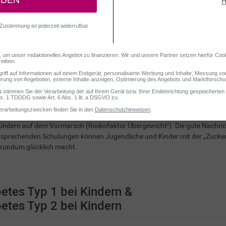
sind zumeist von Typ-1-Diabetes betroffen, der auch als “juveniler Diabet
n spielen bei der Entstehung eine zentrale Rolle. Doch auch Typ-2-Diab
 Kindern auf dem Vormarsch (Risikofaktor Übergewicht!). Die gute Nachrich
sprechenden Schulungen können Jugendliche und Kinder mit der „Zuckerk
 rundum glücklich macht.
etes Typ 1 bei Kindern &
etes Typ 2 bei Kindern