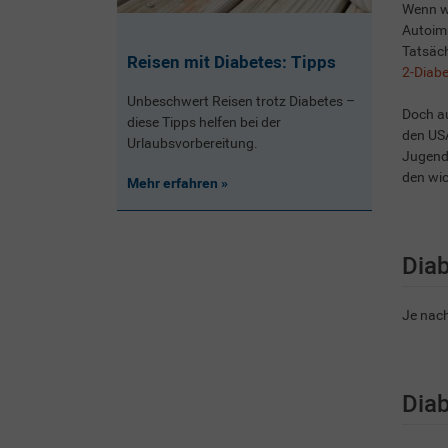
Wenn wi
Autoim
Tatsäc
Reisen mit Diabetes: Tipps
2-Diab
Unbeschwert Reisen trotz Diabetes –
Doch a
diese Tipps helfen bei der
den USA
Urlaubsvorbereitung.
Jugenda
den wi
Mehr erfahren
Diab
Je nach
Diab