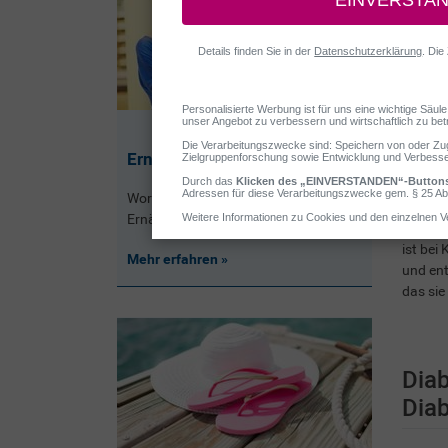
Ernährung bei Diabetes: Tipps
Worauf kommt es in puncto
Kinder 
Ernährung bei Diabetes wirklich an?
Faktore
ist bei
Mehr erfahren
und ent
das sie
Diab
Diab