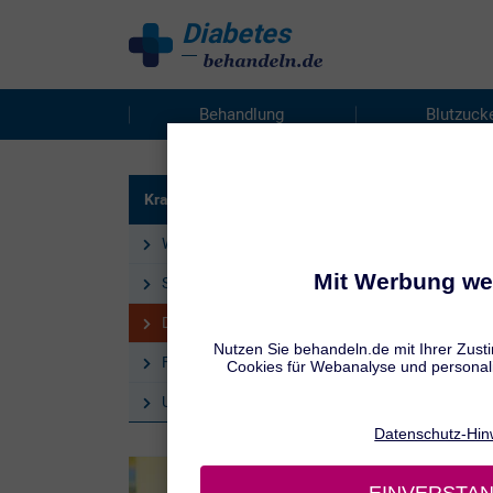
Diabetes
behandeln
Behandlung
Blutzuck
KINDER
Krankheitsbild
Dia
Was ist Diabetes?
Symptome bei Diabetes
Diabetes bei Kindern
Folgeerkrankungen bei Diabetes
Unterzuckerung