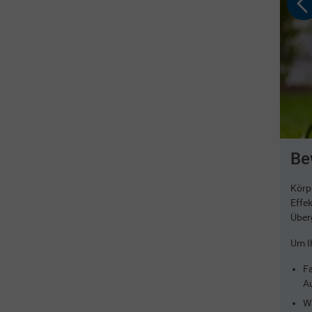
4 / 4
Be
 Angehörigen wird ein spezielles Schulungsprogramm
Körpe
ent der Stoffwechselerkrankung im Fokus. Unter anderem
Effek
das Krankheitsbild, Blutzuckerselbstkontrolle, Umgang mit
Über
Tipps für eine gesunde Lebensführung. Auch spezielle
Um I
oder Versicherungen werden berücksichtigt.
Fa
n Arzt umfassend beraten. Fest steht: Je genauer man sich
Au
stimmter und aktiver lässt sich der Alltag gestalten.
Wä