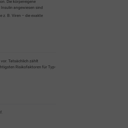
on. Die körpereigene
n Insulin angewiesen sind
 z. B. Viren – die exakte
vor. Tatsächlich zählt
igsten Risikofaktoren für Typ-
f.