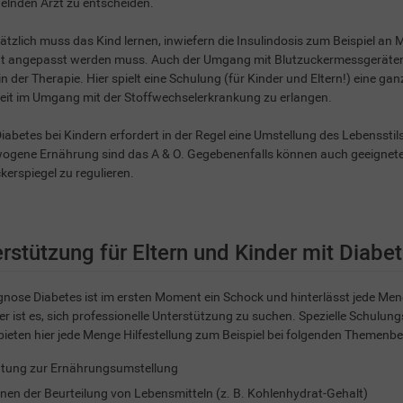
elnden Arzt zu entscheiden.
tzlich muss das Kind lernen, inwiefern die Insulindosis zum Beispiel an 
ät angepasst werden muss. Auch der Umgang mit Blutzuckermessgeräten 
n der Therapie. Hier spielt eine Schulung (für Kinder und Eltern!) eine gan
eit im Umgang mit der Stoffwechselerkrankung zu erlangen.
iabetes bei Kindern erfordert in der Regel eine Umstellung des Lebensst
gene Ernährung sind das A & O. Gegebenenfalls können auch geeignete 
kerspiegel zu regulieren.
rstützung für Eltern und Kinder mit Diabe
gnose Diabetes ist im ersten Moment ein Schock und hinterlässt jede Me
er ist es, sich professionelle Unterstützung zu suchen. Spezielle Schulu
bieten hier jede Menge Hilfestellung zum Beispiel bei folgenden Themenbe
tung zur Ernährungsumstellung
rnen der Beurteilung von Lebensmitteln (z. B. Kohlenhydrat-Gehalt)