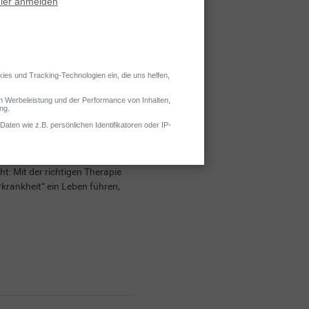
es” bezeichnet wird. Genetische
etes… Doch auch Typ-2-Diabetes
t: Mit der richtigen Therapie
rankheit“ ein Leben führen,