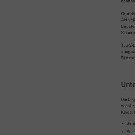
behand
Grundsä
Aktivit
Baustei
Sicherh
Typ-2-D
ausgewo
Blutzuc
Unte
Die Dia
wichtig
Kinder 
Bera
Erle