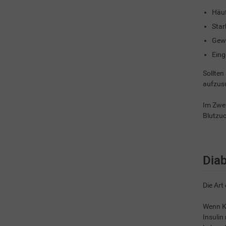
Häuf
Star
Gew
Eing
Sollten
aufzusu
Im Zwei
Blutzuc
Diab
Die Art
Wenn Ki
Insulin