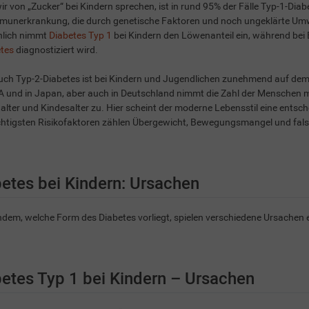
r von „Zucker“ bei Kindern sprechen, ist in rund 95% der Fälle Typ-1-Diab
munerkrankung, die durch genetische Faktoren und noch ungeklärte Umw
hlich nimmt
Diabetes Typ 1
bei Kindern den Löwenanteil ein, während b
etes
diagnostiziert wird.
uch Typ-2-Diabetes ist bei Kindern und Jugendlichen zunehmend auf de
 und in Japan, aber auch in Deutschland nimmt die Zahl der Menschen m
lter und Kindesalter zu. Hier scheint der moderne Lebensstil eine entsch
chtigsten Risikofaktoren zählen Übergewicht, Bewegungsmangel und fal
etes bei Kindern: Ursachen
dem, welche Form des Diabetes vorliegt, spielen verschiedene Ursachen e
etes Typ 1 bei Kindern – Ursachen