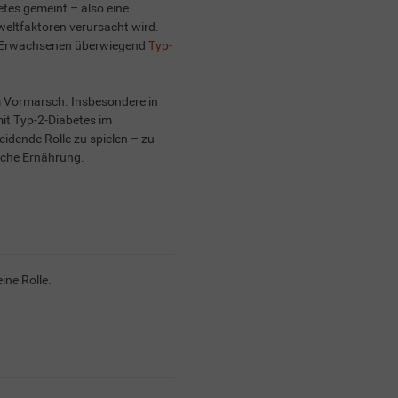
etes gemeint – also eine
eltfaktoren verursacht wird.
ei Erwachsenen überwiegend
Typ-
m Vormarsch. Insbesondere in
it Typ-2-Diabetes im
eidende Rolle zu spielen – zu
sche Ernährung.
ine Rolle.