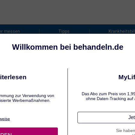
er messen
Tipps
Krankheitsbi
 & DIABETES MELLITUS
betes bei Kindern