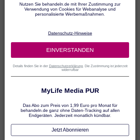
reduzieren. Wie die Behandlung von Diabetes im Detail aussieht, ist
unter anderem von der Diabetes-Form abhängig. So benötigen Typ-
1-Diabetiker grundsätzlich Insulin, während bei Typ-2-Diabetes
mitunter eine Ernährungsumstellung und eine Steigerung der
körperlichen Aktivität bereits ausreichen kann, um den Blutzucker
wieder in geordnete Bahnen zu lenken.
Diabetes mellitus: Therapie Basics
Die Diabetes-Behandlung unterscheidet sich unter anderem je nach
vorliegender
Diabetes-Form
. In allen Fällen wird die Teilnahme an
einer Diabetes-Schulung für einen selbstsicheren Umgang mit der
Stoffwechselerkrankung Diabetes dringend empfohlen. Auch die
regelmäßige Blutzuckerselbstkontrolle gehört zum Leben mit
Diabetes dazu, um den Erfolg der eingeleiteten Therapie-
Maßnahmen zu überprüfen und mögliche Blutzuckerspitzen
frühzeitig zu erkennen. Hier ermöglichen moderne
Blutzuckermessgeräte heute nicht nur eine genaue und vollständige
Erfassung aller relevanten Daten, sondern auch deutlich mehr
Freiheit im Alltag.