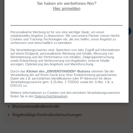
Lassen Sie sich von Ihrem betreuenden Arzt ausführlich über die
nächsten Schritte beraten. Er wird Sie während der Diabetes-
Behandlung kompetent begleiten.
Maßnahmen
Diabetes mellitus: Behandlung (Bausteine)
Ernährungsumstellung
Sport und Bewegung
Abbau von Übergewicht
Diabetes-Medikamente (z. B. Metformin)
Insulin (grundsätzlich bei Typ-1-Diabetes)
Diabetes-Schulung
Blutzuckerselbstkontrolle
Regelmäßige Kontrolluntersuchungen